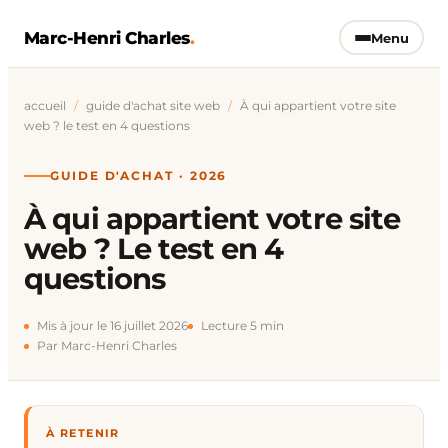
Marc-Henri Charles
.
Menu
accueil
/
guide d'achat site web
/
À qui appartient votre site
web ? le test en 4 questions
GUIDE D'ACHAT · 2026
À qui appartient votre site
web ? Le test en 4
questions
Mis à jour le 16 juillet 2026
Lecture 5 min
Par Marc-Henri Charles
À RETENIR