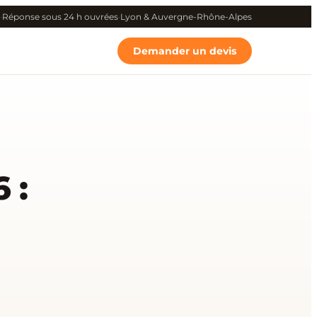
·
Réponse sous 24 h ouvrées
·
Lyon & Auvergne-Rhône-Alpes
Demander un devis
 :