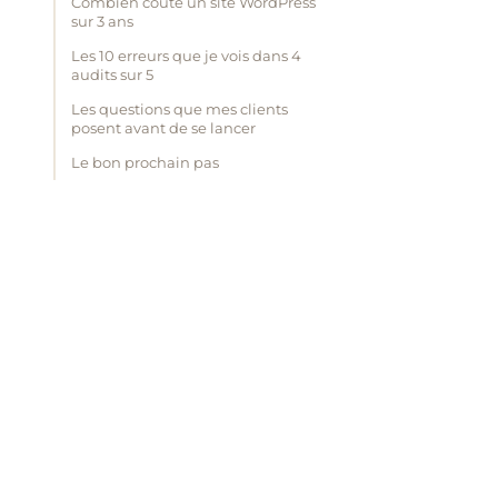
Combien coûte un site WordPress
sur 3 ans
Les 10 erreurs que je vois dans 4
audits sur 5
Les questions que mes clients
posent avant de se lancer
Le bon prochain pas