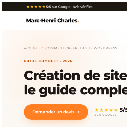
★★★★★
5/5 sur Google · avis vérifiés
Marc-Henri Charles
.
ACCUEIL
/
COMMENT CRÉER UN SITE WORDPRESS
GUIDE COMPLET · 2026
Création de sit
le guide comple
5/
★★★★★
Demander un devis →
SUR GOOGLE