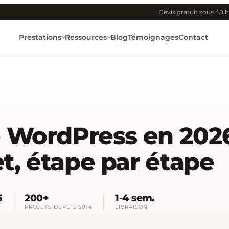
Devis gratuit sous 48 h
Prestations
Ressources
Blog
Témoignages
Contact
e WordPress en 2026
t, étape par étape
5
200+
1-4 sem.
PROJETS DEPUIS 2014
LIVRAISON