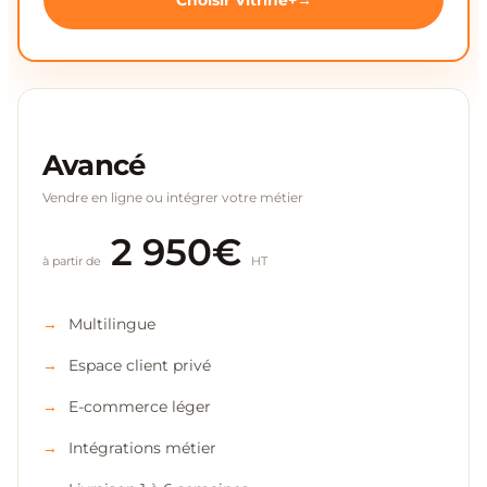
Choisir Vitrine+
Avancé
Vendre en ligne ou intégrer votre métier
2 950€
à partir de
HT
Multilingue
Espace client privé
E-commerce léger
Intégrations métier