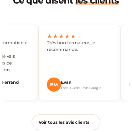
Ce que disent
les clients
★★★★★
★★★
on e-
Très bon formateur, je
Excellent 
recommande.
Evan
Geo
EM
GB
Local Guide · avis Google
avis
Voir tous les avis clients