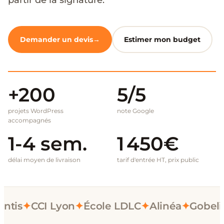
partir de la signature.
Demander un devis
Estimer mon budget
+200
5/5
projets WordPress
note Google
accompagnés
1-4 sem.
1 450€
délai moyen de livraison
tarif d'entrée HT, prix public
antis
✦
CCI Lyon
✦
École LDLC
✦
Alinéa
✦
Gobelin