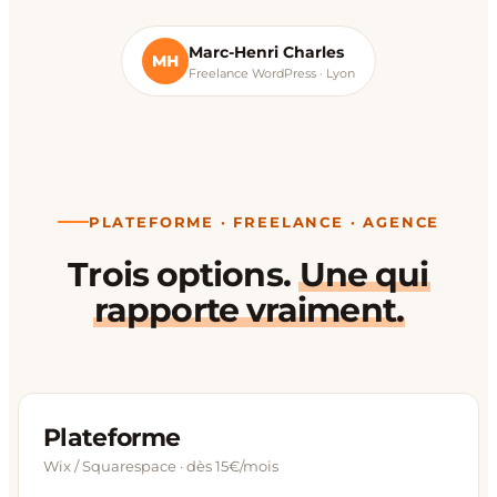
Marc-Henri Charles
MH
Freelance WordPress · Lyon
PLATEFORME · FREELANCE · AGENCE
Trois options.
Une qui
rapporte vraiment.
Plateforme
Wix / Squarespace · dès 15€/mois