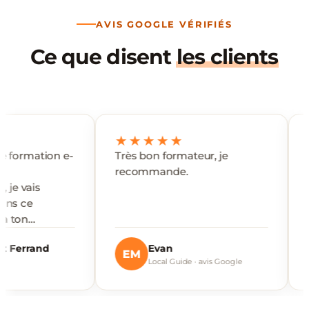
AVIS GOOGLE VÉRIFIÉS
Ce que disent
les clients
★★★★★
★★★
ion e-
Très bon formateur, je
Excellent
recommande.
d
Evan
Ge
EM
GB
Local Guide · avis Google
avi