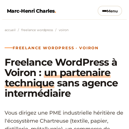
Marc-Henri Charles
.
Menu
accueil
/
freelance wordpress
/
voiron
FREELANCE WORDPRESS · VOIRON
Freelance WordPress à
Voiron :
un partenaire
technique
sans agence
intermédiaire
Vous dirigez une PME industrielle héritière de
l'écosystème Chartreuse (textile, papier,