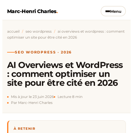
Marc-Henri Charles
.
Menu
accueil
/
seo wordpress
/
ai overviews et wordpress : comment
optimiser un site pour être cité en 2026
SEO WORDPRESS · 2026
AI Overviews et WordPress
: comment optimiser un
site pour être cité en 2026
Mis à jour le 23 juin 2026
Lecture 8 min
Par Marc-Henri Charles
À RETENIR