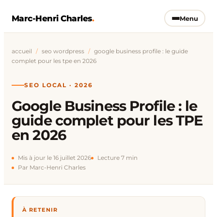
Marc-Henri Charles
.
Menu
accueil
/
seo wordpress
/
google business profile : le guide
complet pour les tpe en 2026
SEO LOCAL · 2026
Google Business Profile : le
guide complet pour les TPE
en 2026
Mis à jour le 16 juillet 2026
Lecture 7 min
Par Marc-Henri Charles
À RETENIR