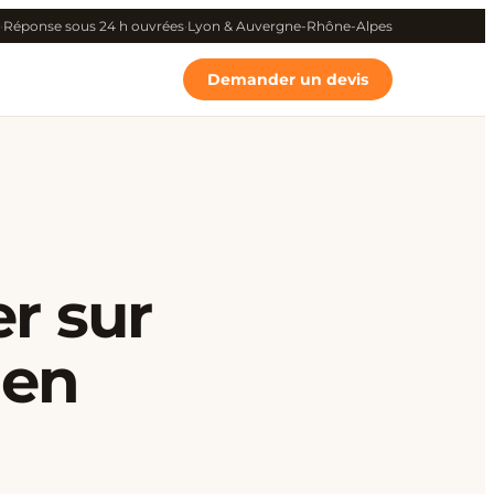
·
Réponse sous 24 h ouvrées
·
Lyon & Auvergne-Rhône-Alpes
Demander un devis
r sur
 en