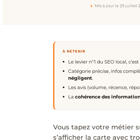
Mis à jour le 29 juillet
À RETENIR
Le levier n°1 du SEO local, c'est
Catégorie précise, infos complè
négligent
.
Les avis (volume, récence, rép
La
cohérence des informatio
Vous tapez votre métier su
s’afficher la carte avec tr