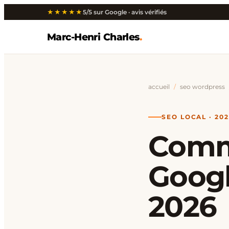
★★★★★
5/5 sur Google · avis vérifiés
Marc-Henri Charles
.
accueil
/
seo wordpress
SEO LOCAL · 20
Comme
Googl
2026