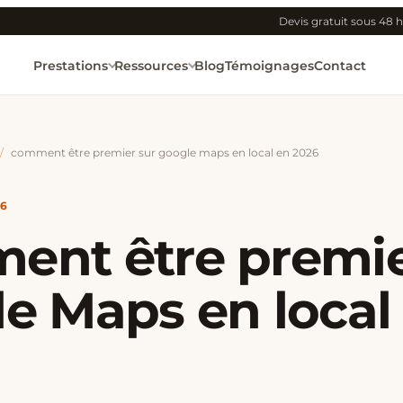
Devis gratuit sous 48 h
Prestations
Ressources
Blog
Témoignages
Contact
/
comment être premier sur google maps en local en 2026
26
nt être premie
e Maps en local